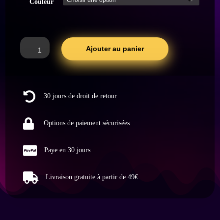
Couleur
quantité
Ajouter au panier
de
Capgun
-
Kronkorkenpistole,

30 jours de droit de retour
Flaschenöffner,
Bieröffner,
Bierdeckel

Options de paiement sécurisées
Pistole
mit

Paye en 30 jours
5
Meter

Livraison gratuite à partir de 49€.
Schussweite