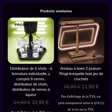
Produits similaires
PROMO !
PROMO !
Distributeur de 6 shots - à
Anneau à boire 2 joueurs-
fermeture individuelle, y
Ringt-trompette bois jeu de
compris 6 verres,
crochets
distributeur de shots,
Le
Le
15,90
€
11,90
€
distributeur de verres à
prix
prix
liqueur
Pas d'affichage de la TVA, car
initial
actuel
Le
Le
14,90
€
10,90
€
petit entrepreneur selon le §19 (1)
était :
est :
prix
prix
de la loi sur la TVA.