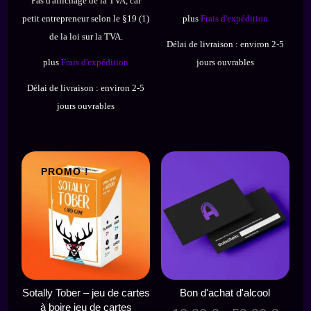
15,90 €.
11,90 
Pas d'affichage de la TVA, car
initial
actuel
petit entrepreneur selon le §19 (1)
plus
Frais d'expédition
était :
est :
de la loi sur la TVA.
14,90 €.
10,90 €.
Délai de livraison :
environ 2-5
plus
Frais d'expédition
jours ouvrables
Délai de livraison :
environ 2-5
jours ouvrables
PROMO !
Sotally Tober – jeu de cartes
Bon d'achat d'alcool
à boire jeu de cartes