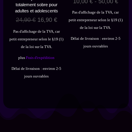
10,00
€
-
50,00
€
totalement sobre pour
adultes et adolescents
Pas d'affichage de la TVA, car
Le
Le
24,90
€
16,90
€
petit entrepreneur selon le §19 (1)
prix
prix
de la loi sur la TVA.
Pas d'affichage de la TVA, car
initial
actuel
Délai de livraison :
environ 2-5
petit entrepreneur selon le §19 (1)
était :
est :
jours ouvrables
de la loi sur la TVA.
24,90 €.
16,90 €.
plus
Frais d'expédition
Délai de livraison :
environ 2-5
jours ouvrables