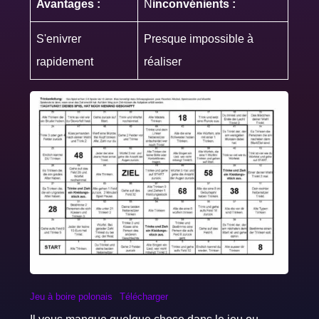
Avantages :
N
inconvénients :
S'enivrer
Presque impossible à
rapidement
réaliser
Jeu à boire polonais
Télécharger