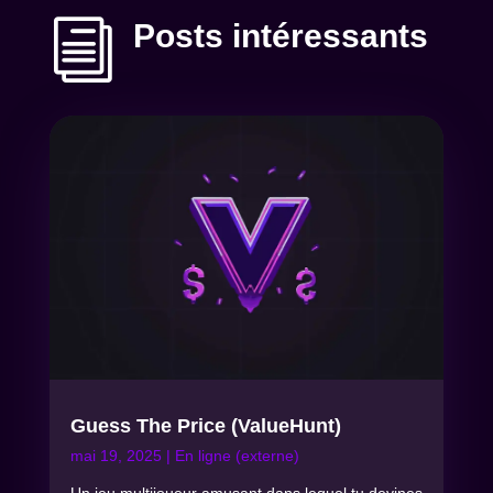
i
Posts intéressants
Guess The Price (ValueHunt)
mai 19, 2025
|
En ligne (externe)
Un jeu multijoueur amusant dans lequel tu devines