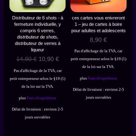
Distributeur de 6 shots - à
ces cartes vous enivreront
fermeture individuelle, y
1 – jeu de cartes à boire
compris 6 verres,
pour adultes et adolescents
distributeur de shots,
8,90
€
distributeur de verres à
liqueur
Pas d'affichage de la TVA, car
Le
Le
14,90
€
10,90
€
petit entrepreneur selon le §19 (1)
prix
prix
de la loi sur la TVA.
Pas d'affichage de la TVA, car
initial
actuel
plus
Frais d'expédition
petit entrepreneur selon le §19 (1)
était :
est :
de la loi sur la TVA.
14,90 €.
10,90 €.
Délai de livraison :
environ 2-5
jours ouvrables
plus
Frais d'expédition
Délai de livraison :
environ 2-5
jours ouvrables