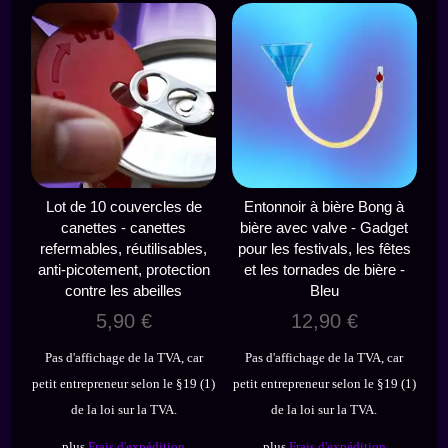
Lot de 10 couvercles de
Entonnoir à bière Bong à
canettes - canettes
bière avec valve - Gadget
refermables, réutilisables,
pour les festivals, les fêtes
anti-picotement, protection
et les tornades de bière -
contre les abeilles
Bleu
5,90
€
12,90
€
Pas d'affichage de la TVA, car
Pas d'affichage de la TVA, car
petit entrepreneur selon le §19 (1)
petit entrepreneur selon le §19 (1)
de la loi sur la TVA.
de la loi sur la TVA.
plus
Frais d'expédition
plus
Frais d'expédition