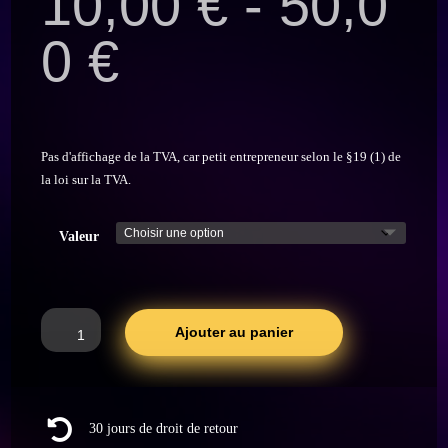
10,00
€
-
50,0
0
€
Pas d'affichage de la TVA, car petit entrepreneur selon le §19 (1) de
la loi sur la TVA.
Valeur
quantité
Ajouter au panier
de
Alkoholy
Gutschein

30 jours de droit de retour