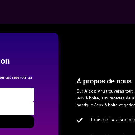
ion
ion u
et
recevoir
un
À propos de nous
Sur
Alcooly
tu trouveras tout,
jeux à boire, aux recettes de
a
haptique
Jeux à boire et gadge

Frais de livraison off