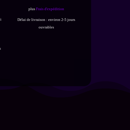
18,90 €.
14,90 €.
x
plus
Frais d'expédition
uel
i
Délai de livraison :
environ 2-5 jours
 :
ouvrables
,90 €.
s