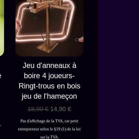
Jeu d'anneaux à
e
boire 4 joueurs-
Ringt-trous en bois
jeu de l'hameçon
Le
Le
18,90
€
14,90
€
prix
prix
Pas d'affichage de la TVA, car petit
initial
actuel
r
entrepreneur selon le §19 (1) de la loi
était :
est :
sur la TVA.