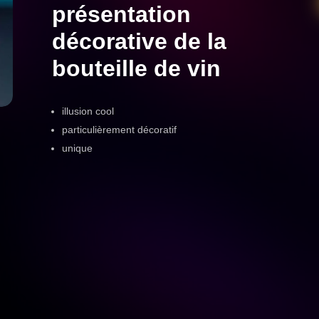
qua
présentation
de
décorative de la
Sei
Wei
bouteille de vin
Fla
mi
Ma
illusion cool
Ill
particulièrement décoratif
dek
unique
Prä
Wei