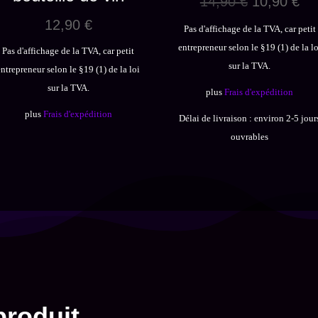
Le
Le
14,90
€
10,90
€
prix
pri
12,90
€
Pas d'affichage de la TVA, car petit
initial
act
entrepreneur selon le §19 (1) de la lo
Pas d'affichage de la TVA, car petit
était :
est
sur la TVA.
entrepreneur selon le §19 (1) de la loi
14,90 €.
10
sur la TVA.
plus
Frais d'expédition
plus
Frais d'expédition
Délai de livraison :
environ 2-5 jour
ouvrables
produit